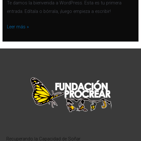
Te damos la bienvenida a WordPress. Esta es tu primera
entrada. Edítala o bórrala, ¡luego empieza a escribir!
Leer más »
Recuperando la Capacidad de Soñar