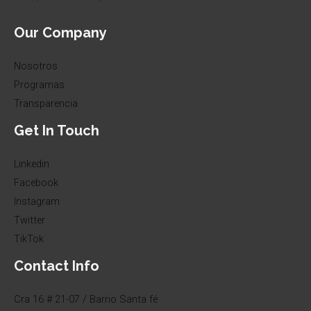
Our Company
Nosotros
Programas
Transparencia
Get In Touch
Linkedin
Facebook
Instagram
Twitter
TikTok
Contact Info
Cra 16 # 21-07 / Barrio Santa fé