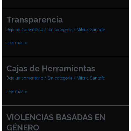
Transparencia
Transparencia
Deja un comentario
/
Sin categoría
/
Milena Santafe
Leer más »
Cajas de Herramientas
Cajas
de
Deja un comentario
/
Sin categoría
/
Milena Santafe
Herramientas
Leer más »
VIOLENCIAS BASADAS EN
VIOLENCIAS
BASADAS
GÉNERO​